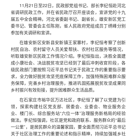
11月21日至22日，民政部党组书记、部长李纪恒赴河北
省调研民政工作，并在省民政厅召开座谈会，宣讲党的十九
届五中全会精神。河北省委副书记、副省长，雄安新区党工
委书记、管委会主任陈刚，省人民政府党组成员丁绣峰分别
参加有关调研和宣讲。
在雄安新区安新县安新镇王家寨村，李纪恒考察了创新
村民自治、农村留守人员关爱帮扶、农村社区服务等情况，
听取雄安新区民政工作情况介绍。李纪恒指出，决胜全面建
成小康社会、决战脱贫攻坚已经到了最后冲刺收官阶段，各
级民政部门要按照习近平总书记关于民政工作的重要指示要
求，全力做好脱贫攻坚兜底保障工作，加强特殊困难群众服
务保障，完善乡村治理服务，推进巩固拓展脱贫攻坚成果同
乡村振兴有效衔接，提升困难群众生活品质。
在石家庄市裕华区万达社区，李纪恒了解了以党建为引
领，探索构建社区党支部、居委会、业委会、物业服务企
业、楼门长、综合服务站“六位一体”治理服务新格局的经验
做法。李纪恒强调，社区是党和政府联系、服务群众的“最后
一公里”，是居民群众的温馨家园，要全面贯彻习近平总书记
关于社区治理工作的重要论述和指示精神，持续加强城乡社