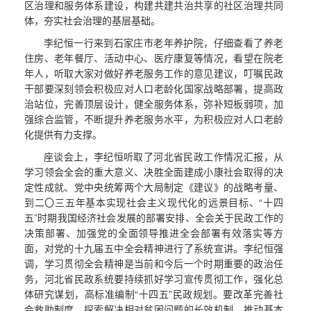
区治理和服务体系建设，构建共建共治共享的社区治理共同
体，夯实社会治理的基层基础。
李纪恒一行来到石家庄市老年养护院，仔细查看了养老
住房、老年餐厅、活动中心、医疗康复等情况，看望在院老
年人，听取大家对做好养老服务工作的意见建议，叮嘱民政
干部要深刻领会积极应对人口老龄化国家战略部署，提高政
治站位，完善顶层设计，健全服务体系，弥补短板弱项，加
强综合监管，不断提升养老服务水平，为积极应对人口老龄
化提供有力支撑。
座谈会上，李纪恒听取了河北省民政工作情况汇报，从
学习领会全会的重大意义、决胜全面建成小康社会取得的决
定性成就、党中央统筹两个大局制定《建议》的战略考量、
到二〇三五年基本实现社会主义现代化的远景目标、“十四
五”时期我国经济社会发展的部署安排、全会关于民政工作的
决策部署、加强党的全面领导推进全会部署有效落实等方
面，对党的十九届五中全会精神进行了系统宣讲。李纪恒强
调，学习贯彻全会精神是当前和今后一个时期重要的政治任
务，河北省民政系统要持续抓好学习宣传贯彻工作，强化总
体研究谋划，高标准编制“十四五”民政规划。要改革完善社
会救助制度，探索解决相对贫困问题的长效机制，推动基本