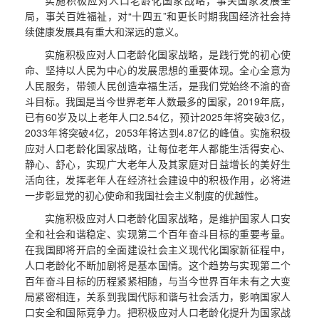
局，事关百姓福祉，对“十四五”和更长时期我国经济社会持
续健康发展具有重大和深远的意义。
实施积极应对人口老龄化国家战略，是践行党的初心使
命、坚持以人民为中心的发展思想的重要体现。全心全意为
人民服务，带领人民创造幸福生活，是我们党始终不渝的奋
斗目标。我国是当今世界老年人数最多的国家，2019年底，
已有60岁及以上老年人口2.54亿，预计2025年将突破3亿，
2033年将突破4亿，2053年将达到4.87亿的峰值。实施积极
应对人口老龄化国家战略，让每位老年人都能生活得安心、
静心、舒心，实现广大老年人及其家庭对日益增长的美好生
活向往，发挥老年人在经济社会建设中的积极作用，必将进
一步彰显党的初心使命和我国社会主义制度的优越性。
实施积极应对人口老龄化国家战略，是维护国家人口安
全和社会和谐稳定、实现第二个百年奋斗目标的重要考量。
在我国即将开启的全面建设社会主义现代化国家新征程中，
人口老龄化不断加剧将是基本国情。这个趋势与实现第二个
百年奋斗目标的历程紧紧相随，与当今世界百年未有之大变
局紧密相连，关系到我国代际和谐与社会活力，影响国家人
口安全和国际竞争力。把积极应对人口老龄化提升为国家战