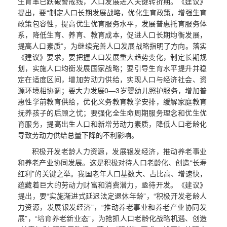
生育率已跌破警戒线，人口发展进入关键转折期。《建议》
提出，要“制定人口长期发展战略，优化生育政策，增强生育
政策包容性，提高优生优育服务水平，发展普惠托育服务体
系，降低生育、养育、教育成本，促进人口长期均衡发展，
提高人口素质”，为继续完善人口发展战略指明了方向。落实
《建议》要求，要把握人口发展重大趋势变化，制定长期规
划，实施人口均衡发展国家战略；要引导生育水平提升并稳
定在适度区间，增加劳动力供给，实现人口与经济社会、资
源环境相协调；要大力发展0—3岁婴幼儿照护服务，增加普
惠性学前教育供给，优化义务教育教学安排，缓解家庭教育
抚养孩子的后顾之忧；要强化全生命周期服务理念和优生优
育服务，提高出生人口和新增劳动力素质，降低人口老龄化
导致劳动力供给总量下降的不利影响。
积极开发老龄人力资源，发展银发经济，推动养老事业
和养老产业协同发展。这是积极对待人口老龄化、创造“长寿
红利”的关键之举。我国老年人口基数大、占比高、增速快，
蕴藏着巨大的劳动力财富和消费潜力，亟待开发。《建议》
提出，要“实施渐进式延迟法定退休年龄”，“积极开发老龄人
力资源，发展银发经济”，“推动养老事业和养老产业协同发
展”，“培育养老新业态”，为抢抓人口老龄化战略机遇、创造