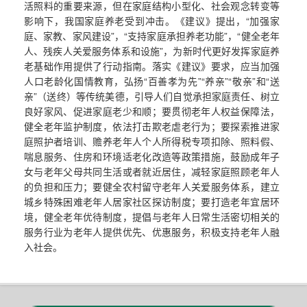
活照料的重要来源，但在家庭结构小型化、社会观念转变等
影响下，我国家庭养老受到冲击。《建议》提出，“加强家
庭、家教、家风建设”，“支持家庭承担养老功能”，“健全老年
人、残疾人关爱服务体系和设施”，为新时代更好发挥家庭养
老基础作用提供了行动指南。落实《建议》要求，应当加强
人口老龄化国情教育，弘扬“百善孝为先”“养亲”“敬亲”和“送
亲”（送终）等传统美德，引导人们自觉承担家庭责任、树立
良好家风、促进家庭老少和顺；要贯彻老年人权益保障法，
健全老年监护制度，依法打击欺老虐老行为；要探索推进家
庭照护者培训、赡养老年人个人所得税专项扣除、照料假、
喘息服务、住房和环境适老化改造等政策措施，鼓励成年子
女与老年父母共同生活或者就近居住，减轻家庭照顾老年人
的负担和压力；要健全农村留守老年人关爱服务体系，建立
城乡特殊困难老年人居家社区探访制度；要打造老年宜居环
境，健全老年优待制度，提倡与老年人日常生活密切相关的
服务行业为老年人提供优先、优惠服务，积极支持老年人融
入社会。