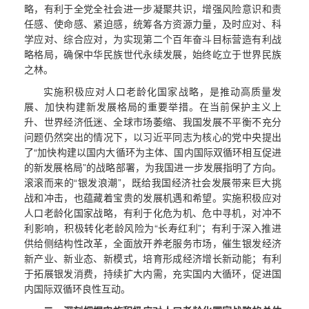
略，有利于全党全社会进一步凝聚共识，增强风险意识和责
任感、使命感、紧迫感，统筹各方资源力量，及时应对、科
学应对、综合应对，为实现第二个百年奋斗目标营造有利战
略格局，确保中华民族世代永续发展，始终屹立于世界民族
之林。
实施积极应对人口老龄化国家战略，是推动高质量发
展、加快构建新发展格局的重要举措。在当前保护主义上
升、世界经济低迷、全球市场萎缩、我国发展不平衡不充分
问题仍然突出的情况下，以习近平同志为核心的党中央提出
了“加快构建以国内大循环为主体、国内国际双循环相互促进
的新发展格局”的战略部署，为我国进一步发展指明了方向。
滚滚而来的“银发浪潮”，既给我国经济社会发展带来巨大挑
战和冲击，也蕴藏着宝贵的发展机遇和希望。实施积极应对
人口老龄化国家战略，有利于化危为机、危中寻机，对冲不
利影响，积极转化老龄风险为“长寿红利”；有利于深入推进
供给侧结构性改革，全面放开养老服务市场，催生银发经济
新产业、新业态、新模式，培育形成经济增长新动能；有利
于拓展银发消费，持续扩大内需，充实国内大循环，促进国
内国际双循环良性互动。