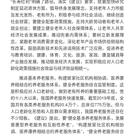
“长寿红利”明确了路径。落实《建议》要求，就要加快研究
制定延迟退休方案，倡导终身发展理念，支持老年人力所能
及发光发热、老有所为，积极参与经济社会活动，继续创造
社会财富；要健全配套政策措施，支持大龄劳动者和老年人
就业创业；要建立健全老年人社会保障体系，让老年人共享
经济社会发展成果，推动完善内需体系；要树立新发展理
念，紧跟老年消费需求变化，深化老年产品市场供给侧结构
性改革，鼓励高新技术和先进适用技术广泛应用，促进养老
与教育培训、健康、体育、文化、旅游、家政、康复辅具等
产业融合发展，推动银发经济大发展，实现积极应对人口老
龄化政策措施社会效益与经济效益相统一。
推进基本养老服务，构建居家社区机构相协调、医养康
养相结合的养老服务体系，健全养老服务综合监管制度。这
是积极应对人口老龄化、做到老有所养的重要基础工程。党
的十八大以来，我国养老服务快速发展，截至2019年底，全
国共有各类养老服务机构20.4万个，总床位775万张。但与
人口老龄化形势和人民群众需求相比，我国养老服务还存在
不少短板。《建议》提出，要“健全基本养老服务体系，发展
普惠型养老服务和互助性养老”，“构建居家社区机构相协
调、医养康养相结合的养老服务体系”，“健全养老服务综合