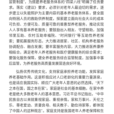
监管制度”，为搭建养老服务体系的“四梁八柱”明确了任务要
求。落实《建议》要求，必须针对老年人最迫切的需求，逐
步建立以失能照护为主要内容的基本养老服务体系，健全面
向特困人员的救助供养制度，探索建立面向社会大众的成本
可负担、方便可及、质量可靠的普惠型养老服务，推动实现
人人享有基本养老服务；要鼓励出入相友、守望相助，加强
邻里互助、农村互助幸福院、“时间银行”等互助性养老探
索；要拓展服务形态，大力推进居家、社区、机构养老服务
协调配合、融合发展；要丰富服务内容，大力推进医养康养
相结合，满足老年人养老服务和医疗健康服务的综合需求；
要强化服务保障，健全养老服务综合监管制度，加强事中事
后监管，为养老服务高质量发展营造良好环境。
弘扬优秀传统文化，支持家庭承担养老功能，发挥家庭
养老基础作用。这是积极应对人口老龄化的重要力量源泉，
也是适应我国实际、顺应广大老年人意愿的必然选择。“天下
之本在国，国之本在家”。家庭是社会的基本细胞，在家中养
老是绝大多数老年人的基本意愿。习近平总书记指出，“中华
民族自古以来就重视家庭、重视亲情。家和万事兴、天伦之
乐、尊老爱幼、贤妻良母、相夫教子、勤俭持家等，都体现
了中国人的这种观念”。家庭支持是我国老年人养老保障和生