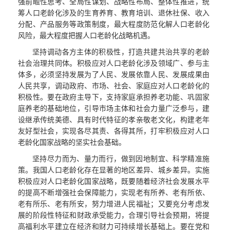
强前瞻性思考、全局性谋划、战略性布局、整体性推进，统
筹人口老龄化涉及的生育养育、教育培训、退休社保、收入
分配、产品服务等政策制度，最大程度防范化解人口老龄化
风险，最大程度把握人口老龄化战略机遇。
坚持调动各方主体的积极性，打造共建共治共享的老龄
社会治理共同体。积极应对人口老龄化涉及领域广、参与主
体多，必须坚持发展为了人民、发展依靠人民、发展成果由
人民共享，调动政府、市场、社会、家庭应对人口老龄化的
积极性。要在政府主导下，支持家庭承担养老功能、巩固家
庭养老的基础地位，引导市场主体和社会力量广泛参与，建
设继承传统美德、具有时代特征的孝亲敬老文化，构建老年
友好型社会，实现各尽其责、各得其所，打牢积极应对人口
老龄化国家战略的坚实社会基础。
坚持尽力而为、量力而行，做到因地制宜、科学精准施
策。我国人口老龄化存在显著的地区差异、城乡差异。实施
积极应对人口老龄化国家战略，既要随着经济社会发展水平
的提高不断增强社会保障能力，实现老有所养、老有所依、
老有所乐、老有所安，努力增进人民福祉；又要充分考虑发
展的阶段性特征和财政承受能力，合理引导社会预期，将提
高福利水平建立在经济和财力可持续增长基础上。要在党和