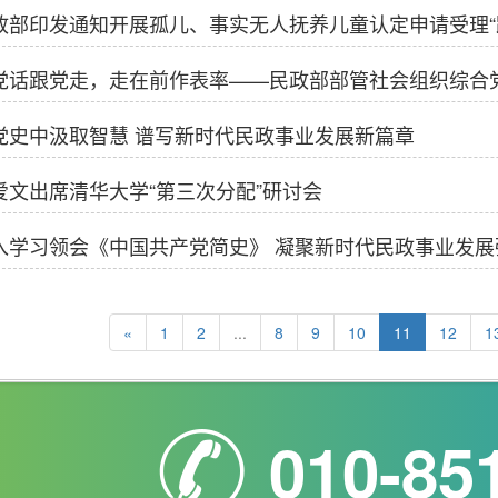
政部印发通知开展孤儿、事实无人抚养儿童认定申请受理“
党话跟党走，走在前作表率——民政部部管社会组织综合党委
党史中汲取智慧 谱写新时代民政事业发展新篇章
爱文出席清华大学“第三次分配”研讨会
入学习领会《中国共产党简史》 凝聚新时代民政事业发展
«
1
2
...
8
9
10
11
12
1
010-85