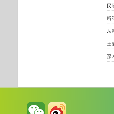
民
听
从
王
深