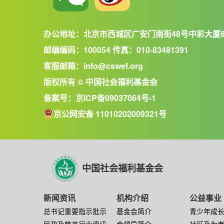
办公地址：北京市西城区广安门南街48号中彩大厦
邮编编码：100054 传真：010-83481391
客服邮箱：info@cswef.org
版权所有 © 中国社会福利基金会
备案号：
京ICP备09037064号-1
京公网安备 11010202009321号
中国社会福利基金会
新闻资讯
机构介绍
公益事业
总书记重要指示批示
基金会简介
青少年成