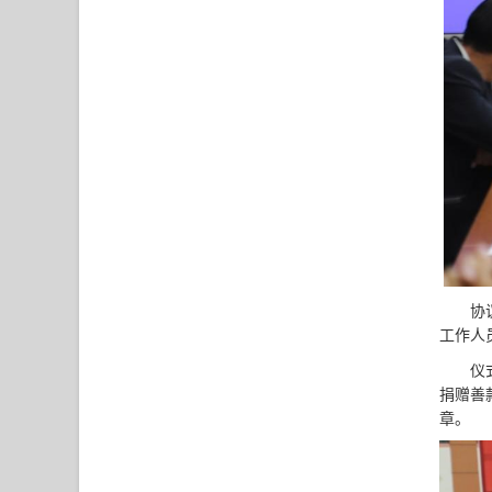
协
工作人
仪
捐赠善
章。