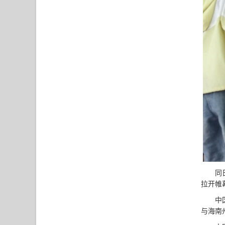
同
拉开帷
中
与海南