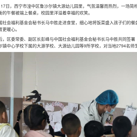
月17日，西宁市湟中区鲁沙尔镇大源幼儿园里，气氛温馨而热烈，一场简
衡的午餐被端上餐桌，校园里洋溢着幸福的欢笑。
国社会福利基金会秘书长马中胜走进食堂，细心地将饭菜盛入孩子们的餐
胃更暖心。
后，区委常委、副区长彭峰与中国社会福利基金会秘书长马中胜共同签署
尔镇中心学校下属的大源学校、大源幼儿园等9所学校，对当地2794名