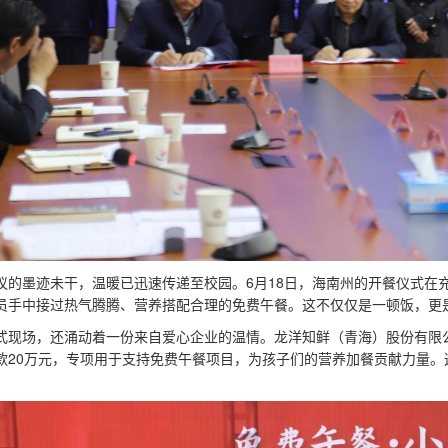
议的墨迹未干，温暖已迅速传递至校园。6月18日，海南州的开餐仪式在
员手中接过热气腾腾、营养搭配合理的免费午餐。这不仅仅是一顿饭，更
式现场，还涌动着一份来自爱心企业的温情。龙洋知鲜（青海）股份有限
款20万元，专项用于支持免费午餐项目，为孩子们的营养加餐贡献力量