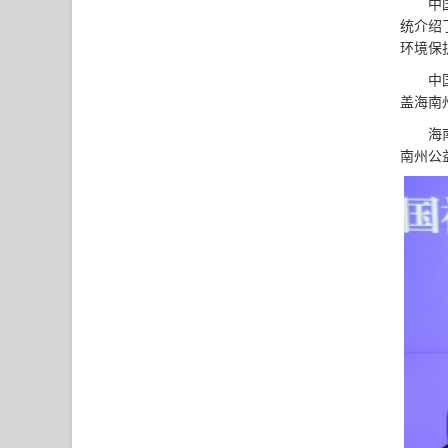
中
统介绍
环境保
中
盖海南
海
南州公