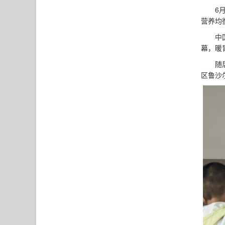
6
营养均
中
幕，暖
随
区鲁沙