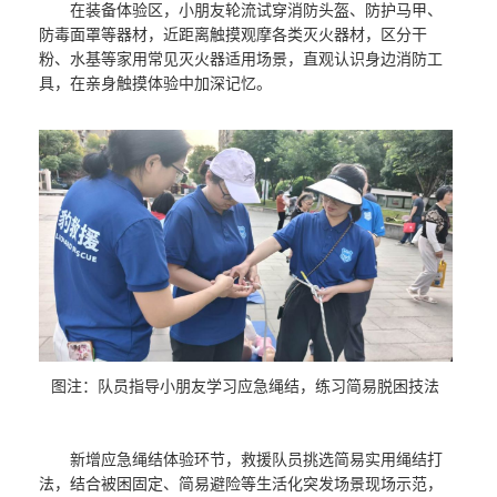
在装备体验区，小朋友轮流试穿消防头盔、防护马甲、
防毒面罩等器材，近距离触摸观摩各类灭火器材，区分干
粉、水基等家用常见灭火器适用场景，直观认识身边消防工
具，在亲身触摸体验中加深记忆。
图注：队员指导小朋友学习应急绳结，练习简易脱困技法
新增应急绳结体验环节，救援队员挑选简易实用绳结打
法，结合被困固定、简易避险等生活化突发场景现场示范，