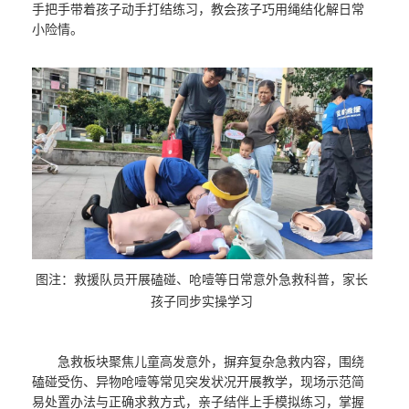
手把手带着孩子动手打结练习，教会孩子巧用绳结化解日常
小险情。
图注：救援队员开展磕碰、呛噎等日常意外急救科普，家长
孩子同步实操学习
急救板块聚焦儿童高发意外，摒弃复杂急救内容，围绕
磕碰受伤、异物呛噎等常见突发状况开展教学，现场示范简
易处置办法与正确求救方式，亲子结伴上手模拟练习，掌握