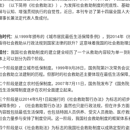
法》（以下简称《社会救助法》），为发挥社会救助制度的兜底性、基础
解与认知、增强贯彻执行的自觉性，近日，本刊专访了第十四届全国人大
理事长兼法定代表人詹成付。
治时代：
从1999年颁布的《城市居民最低生活保障条例》，到2014年
看待社会救助从行政法规到国家法律的跃升？这意味着我国的社会救助理
成付：
我国社会救助制度的建立健全经历了一个从救助内容较为单一到
体上可以划分为四个阶段。
一个阶段是建立城市低保制度。1999年9月28日，国务院第21次常务
社会救助立法建制的历程。但那时的社会救助还主要体现在最低生活保障
二个阶段是建立农村低保制度。2007年7月11日，国务院发布了《国
低生活保障制度逐步在农村全面建立起来。
三个阶段是以2014年5月1日起施行的《社会救助暂行办法》为标志的
保障条例》，《社会救助暂行办法》虽然也只是行政法规，但在许多方面
内容既包括最低生活保障，也包括特困人员供养、受灾人员救助、医疗救
社会力量参与安排了制度空间。这一阶段，我国社会救助制度的框架体系
四个阶段是以《社会救助法》为标志的我国社会救助制度以成熟定型的姿