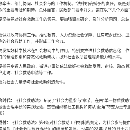
政牵头、部门协同、社会参与的工作机制。”法律明确赋予的责任，既是
作的重要考验和期待。总体而言，民政部门要牵好头，需在以下几个方面
要坚持党对社会救助工作的领导。要加强调查研究，及时分析问题，总结
。
要做好政府协调工作。推动教育、人力资源社会保障、住房城乡建设、卫
应的社会救助工作，并形成工作合力。
要发挥好科学技术在社会救助中的作用。特别要推进社会救助信息化工作
口的精准识别和常态化救助帮扶，提升社会救助管理服务能力和水平。
要指导乡镇人民政府、街道办事处依法做好社会救助受理、审核、动态管
户走访、社会救助申请等工作。
要为社会力量参与社会救助创造条件。
治时代：
《社会救助法》专设了“社会力量参与”章节。在由“单一物质救助
基金会理事长的实践经验，慈善组织和社工机构如何从“配角”转变为更专
求？
成付：
《社会救助法》第4条对社会救助工作机制的规定，为社会参与提供
这是对《社会救助暂行办法》的继承和发展，也与2023年12月29日