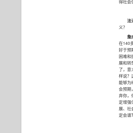
得社会
法
义？
詹
在14
好于预
困难和
展和转
了，意
样说？
能够为
会预期
弃你，
定增强
展、社
定会谱