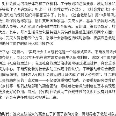
，对社会救助的领导体制和工作机制、工作原则和总体要求、救助对象和
任等都作了明确规定。相比于《社会救助暂行办法》，《社会救助法》不
是把兜底的保障线织得更密更牢了。比如，《社会救助法》第13条明确
低生活保障边缘家庭、刚性支出困难家庭、受灾人员、基本生活暂时出现
流散人员等，从而实现了对困难群体的全覆盖。又比如，第15条规定，
大类。其中，基本生活救助包括特困人员供养和最低生活保障两个方面；
助、受灾人员救助五个方面；急难社会救助包括临时救助、疾病应急救助
救助分工协作的精细化和可操作化。
近平总书记指出：“实现社会主义现代化是一个阶梯式递进、不断发展进步
障条例》，到2007年开始在农村建立最低生活保障制度，到2014年国务
通过《社会救助法》，我国社会救助法治建设阶梯式递进过程，真实反映
民为中心，不断深化着对社会救助工作规律性认识，不断推动着适合我国
到国家法律，意味着人们对社会救助的认识达成了“最大公约数”，社会
社会救助内涵的丰富发展——不仅要注重物质帮助，还要重视服务类救助
兴乡村等一系列战略部署的契合互动；意味着社会救助制度在基本实现现
更多更好的作用。当然，我们对社会救助工作规律性的认识并没有到此终
化，还会有许多成功经验被总结出来。
治时代：
这次立法最大的亮点在于扩围了救助对象，清晰界定了救助对象