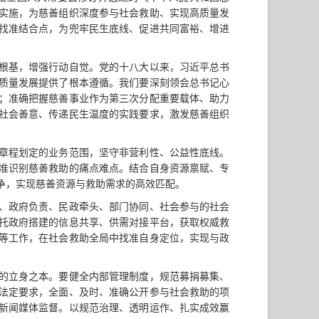
实施，为慈善组织深度参与社会救助、实现高质量发
找准结合点，为兜牢民生底线、促进共同富裕、增进
根基，增强行动自觉。党的十八大以来，习近平总书
质量发展提供了根本遵循。我们要深刻领会总书记心
；准确把握慈善事业作为第三次分配重要载体、助力
社会善意、传递民生温度的实践要求，激发慈善组织
章程划定的业务范围，坚守非营利性、公益性底线。
准识别慈善救助的痛点难点。结合自身资源禀赋、专
争，实现慈善资源与救助需求的高效匹配。
、政府负责、民政牵头、部门协同、社会参与的社会
托政府搭建的信息共享、供需对接平台，获取权威救
等工作，在社会救助全局中找准自身定位，实现与政
的立身之本。要健全内部管理制度，规范募捐募集、
法定要求，全面、及时、准确公开参与社会救助的项
新闻媒体监督。以规范治理、透明运作、扎实成效赢