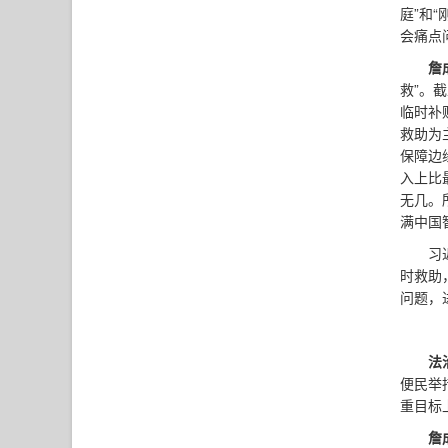
庭”和
会痛点
詹
救”。截
临时补
救助为
保障边
入上比
无几。
满中国
习
时救助
问题，
法
便民举
重目标
詹