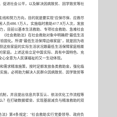
应”、促进社会公平，以及解决因病致贫、因学致贫等社
主线和努力方向，目的就是要实现“应保尽保、应救尽
人员486.1万人，实施临时救助417.9万人次，发放
年努力，目前以基本生活救助、专项社会救助、急难社会
。《社会救助法》在社会救助对象中明确把“最低生活
经验固化。所谓“最低生活保障边缘家庭”，就是因为收
但这些家庭的实际生活状况跟最低生活保障家庭相差
重的家庭。上述这些立足中国实际、具有中国特色、充
全心全意为人民谋福祉的又一生动体现。
点和需求精准施策，按时足额发放各类救助金，强化临
彻实施，必将助力解决人民群众因病致贫、因学致贫等
作机制，并且提出信息共享互认、依法优化工作流程等
么？在打破数据壁垒、实现基层减负与精准救助的双
法》第4条规定：“社会救助实行党委领导、政府负