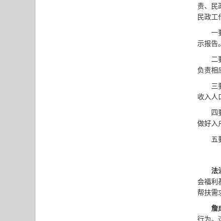
责、民
民政工
一
示报告
二
负责相
三
收入人
四
做好入
五
法
会福利
帮扶需
詹
行为。