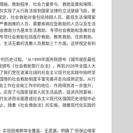
措施、救助程序、社会力量参与、救助监督和保障、
仅实现了从行政法规到国家法律的立法层级飞跃，更
规定，社会救助对象包括特困人员、最低生活保障家
严重困难的人员、需要疾病应急救助的人员以及生活
社会救助分为基本生活救助、专项社会救助和急难社会
专项社会救助包括医疗救助、教育救助、住房救助、
、生活无着的流散人员救助三个方面。这样规定有利
的历史过程。”从1999年国务院颁布《城市居民最低
院颁布《社会救助暂行办法》，再到2026年全国人大
了我们党在波澜壮阔的社会主义现代化实践中始终坚
国情的社会救助制度丰富完善并走向成熟定型。从行
救助工作在全局工作中的地位、作用得到进一步提升；
，实现了与国家提高人民生活品质、促进共同富裕、
代化进而全面建成社会主义现代化强国历史进程中必
止，随着《社会救助法》的实施，随着现代化实践的
，实现困难群体全覆盖、无遗漏，明确了“低保边缘家