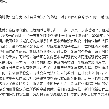
信任。
治时代：
您认为《社会救助法》的落地，对于巩固社会的“安全网”、助
成付：
我国现代化建设犹如登山攀高峰，一步一风景、步步皆艰辛。经过
0多万亿元的台阶上，“十五五”时期还将登上一个又一个新台阶。2026年
期，我国经济长期向好的支撑条件和基本趋势没有改变，制度优势和大国
挑战：外部环境变化影响加深，地缘政治风险持续上升，世界经济动能疲
型中面临的老问题、新挑战仍然不少。可以说，发展的任务重，防范风险
义十分重大。可以说，这给正在驶向基本实现现代化进而建成现代化强国
这是因为：一方面，《社会救助法》关系内需拉动，能够助力经济发展。
经济发展创造更多有效需求，使民生改善与经济发展有效对接、良性循环
，促进社会和谐稳定。《社会救助法》让人们看到，在社会主义中国，不
你随时享有从国家和社会获得物质帮助和救助服务的权利。完善的社会救
亿万人民群众听党话、跟党走，不断开创社会主义现代化建设新局面的信
会长期和谐稳定方面所做的卓越贡献，我们有理由相信，新时代新征程上
写更加辉煌的新篇章，为人的全面发展和人类社会文明进步贡献中国智慧