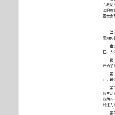
会救助
法的理
基金会
法
您如何
詹
程。大
第
开始了
第
此，最
第
低生活
救助的
时还为
第