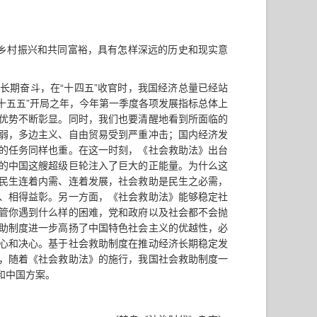
力乡村振兴和共同富裕，具有怎样深远的历史和现实意
长期奋斗，在“十四五”收官时，我国经济总量已经站
是“十五五”开局之年，今年第一季度各项发展指标总体上
优势不断彰显。同时，我们也要清醒地看到所面临的
弱，多边主义、自由贸易受到严重冲击；国内经济发
的任务同样也重。在这一时刻，《社会救助法》出台
的中国这艘超级巨轮注入了巨大的正能量。为什么这
民生连着内需、连着发展，社会救助是民生之必需，
、相得益彰。另一方面，《社会救助法》能够稳定社
管你遇到什么样的困难，党和政府以及社会都不会抛
助制度进一步高扬了中国特色社会主义的优越性，必
心和决心。基于社会救助制度在推动经济长期稳定发
，随着《社会救助法》的施行，我国社会救助制度一
和中国方案。