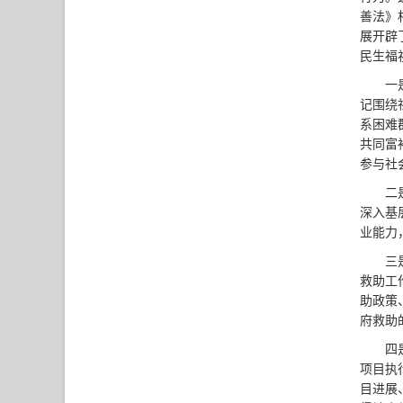
善法》
展开辟
民生福
一
记围绕
系困难
共同富
参与社
二
深入基
业能力
三
救助工
助政策
府救助
四
项目执
目进展