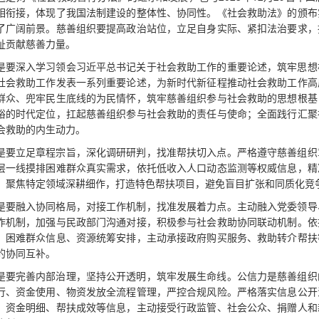
相衔接，体现了我国法制建设的整体性、协同性。《社会救助法》的颁布
了广阔前景。慈善组织要提高政治站位，立足自身实际、紧扣法治要求，
祉贡献慈善力量。
是要深入学习领会习近平总书记关于社会救助工作的重要论述，筑牢思想
社会救助工作发表一系列重要论述，为新时代新征程推动社会救助工作高
群众、兜牢民生底线的为民情怀，筑牢慈善组织参与社会救助的思想根基
裕的时代定位，扛起慈善组织参与社会救助的责任与使命；全面践行汇聚
会救助的内生动力。
是要立足章程宗旨，深化调研研判，找准帮扶切入点。严格遵守慈善组织
层一线摸排困难群众真实需求，依托低收入人口动态监测等权威信息，精
，聚焦特定领域深耕细作，打造特色帮扶项目，避免盲目扩张和同质化竞
是要融入协同格局，对接工作机制，找准发展着力点。主动融入党委领导
作机制，加强与民政部门沟通对接，积极参与社会救助协同联动机制。依
、困难群众信息、资源统筹安排，主动承接政府购买服务、救助转介帮扶
的协同互补。
是要完善内部治理，坚持公开透明，筑牢发展生命线。公信力是慈善组织
行、资金使用、物资发放全流程管理，严控合规风险。严格落实信息公开
、资金明细、帮扶成效等信息，主动接受行政监管、社会公众、捐赠人和