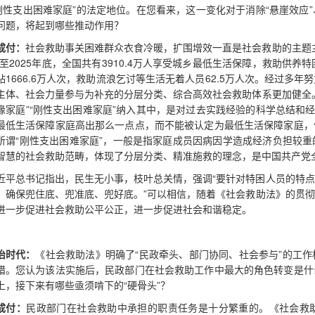
“刚性支出困难家庭”的法定地位。在您看来，这一变化对于消除“悬崖效
问题，将起到哪些推动作用？
成付：
社会救助事关困难群众衣食冷暖，扩围增效一直是社会救助的主题
至2025年底，全国共有3910.4万人享受城乡最低生活保障，救助供养特困
贴1666.6万人次，救助流浪乞讨等生活无着人员62.5万人次。经过多
主体、社会力量参与为补充的分层分类、综合高效社会救助体系更加健全
缘家庭”“刚性支出困难家庭”纳入其中，是对过去实践经验的科学总结和
最低生活保障家庭高出那么一点点，而不能被认定为最低生活保障家庭，
所谓“刚性支出困难家庭”，一般是指家庭成员因病因学造成经济负担较
智慧的社会救助范畴，体现了分层分类、精准施救的理念，是中国共产党
近平总书记指出，民生无小事，枝叶总关情，强调“要针对特困人员的特
，确保兜住底、兜准底、兜好底。”可以相信，随着《社会救助法》的贯
进一步促进社会救助公平公正，进一步促进社会和谐稳定。
治时代：
《社会救助法》明确了“民政牵头、部门协同、社会参与”的工
措。您认为该法实施后，民政部门在社会救助工作中最大的角色转变是什
上，接下来有哪些亟须啃下的“硬骨头”？
成付：
民政部门在社会救助中承担的职责任务是十分繁重的。《社会救助