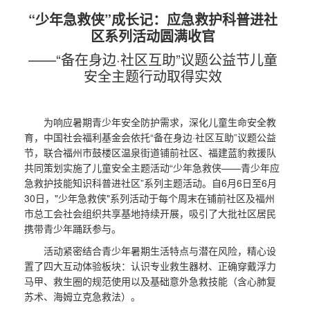
“少年急救侠”成长记：应急救护科普进社
区系列活动圆满收官
——“备在身边·社区互助”议题公益节儿童
安全主题行动取得实效
为响应暑期青少年安全防护需求，深化儿童生命安全教
育，中国社会福利基金会依托“备在身边·社区互助”议题公益
节，联合福州市鼓楼区温泉街道铺前社区、福建蓝豹救援队
共同策划实施了儿童安全主题活动“少年急救侠——青少年应
急救护技能知识科普进社区”系列主题活动。
自6月6日至6月
30日，"少年急救侠"系列活动于每个周末在铺前社区及福州
市总工会社会组织共享基地持续开展，吸引了大批社区居民
携带青少年踊跃参与。
活动紧密结合青少年暑期生活特点与潜在风险，精心设
置了四大互动体验板块：认识专业救生器材、正确穿戴浮力
马甲、救生圈的规范使用以及基础意外急救技能（含心肺复
苏术、海姆立克急救法）。