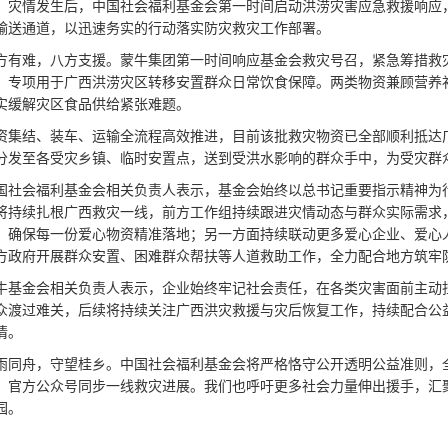
，灾情发生后，中国社会福利基金会第一时间启动洪涝灾害应急救援响应
输送通道，以迅速务实的行动落实防灾救灾工作部署。
方有难，八方支援。蒙牛集团第一时间响应基金会救灾号召，紧急筹措救
，专项用于广西洪涝灾区转移安置群众日常饮食保障。两类物资兼顾营养
实缓解灾区食品供给紧张难题。
资集结、装车、运输全流程高效推进，目前该批救灾物资已全部顺利抵达
分发至各受灾乡镇、临时安置点，送到受洪水影响的群众手中，为受灾群
国社会福利基金会相关负责人表示，基金会始终以总书记重要指示精神为
将持续扎根广西救灾一线，前方工作组持续跟进灾情动态与群众实际需求
，确保每一份爱心物资精准落地；另一方面持续联动更多爱心企业、爱心
方政府开展群众安置、困难群众帮扶等人道救助工作，全力配合地方筑牢
牛基金会相关负责人表示，企业始终牢记社会责任，在各类灾害面前主动
众渡过难关，后续将持续关注广西洪灾救援与灾后恢复工作，持续配合公
情。
雨同舟，守望桂乡。中国社会福利基金会将严格恪守公开透明公益准则，
、官方公众号同步一线救灾进展。我们也呼吁更多社会力量伸出援手，汇
园。