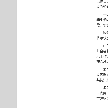
出位置
灾物资
一
箱牛奶
需，切
物
将尽快
中
基金会
示工作
配合地
蒙
灾区群
共抗汛
风
过官网
重建家