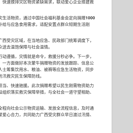
，快速摸排灾区物资紧缺需求，联动爱心企业搭建救
灾生活物资，通过中国社会福利基金会定向捐赠
1000
补给与应急食用需求，适配安置点群众短期生活刚
广西受灾区域，在当地应急、民政部门统筹调度下，
众送去温饱保障与社会温情。
行动遵循，灾情就是命令，救援分秒必争。下一步，
，一方面做好本次蒙牛捐赠物资的发放跟踪、信息公
人士筹集饮用水、粮油、被褥等应急生活物资，同步
防汛救灾民生保障防线。
担当、快速驰援。此次捐赠希望以民生刚需物资助力
益组织落实救灾保障举措，与全社会一道守望相助、
全程向社会公示物资运输、发放全流程信息，及时通
聚爱心合力，共同助力广西受灾群众早日渡过汛情、