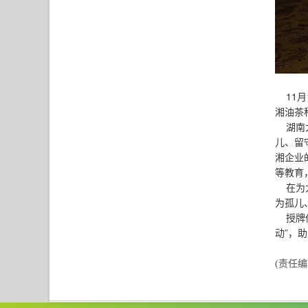
11月
湘油茶
湖南大
儿、留
湘企业
等教育
在为大
为孤儿
授牌仪
动”，
(责任