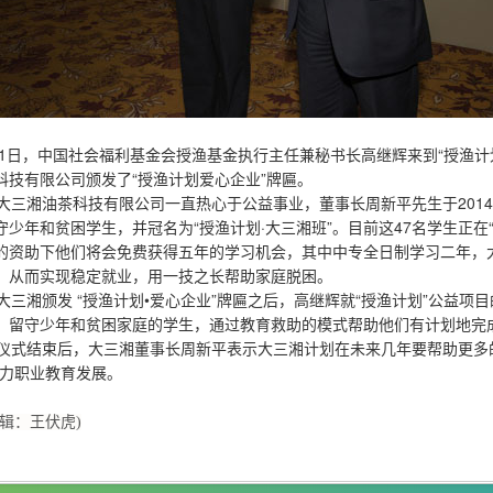
1日，中国社会福利基金会授渔基金执行主任兼秘书长高继辉来到“授渔计
科技有限公司颁发了“授渔计划爱心企业”牌匾。
三湘油茶科技有限公司一直热心于公益事业，董事长周新平先生于2014
守少年和贫困学生，并冠名为“授渔计划·大三湘班”。目前这47名学生正在
的资助下他们将会免费获得五年的学习机会，其中中专全日制学习二年，
，从而实现稳定就业，用一技之长帮助家庭脱困。
三湘颁发 “授渔计划•爱心企业”牌匾之后，高继辉就“授渔计划”公益项
、留守少年和贫困家庭的学生，通过教育救助的模式帮助他们有计划地完
式结束后，大三湘董事长周新平表示大三湘计划在未来几年要帮助更多的
助力职业教育发展。
编辑：王伏虎)