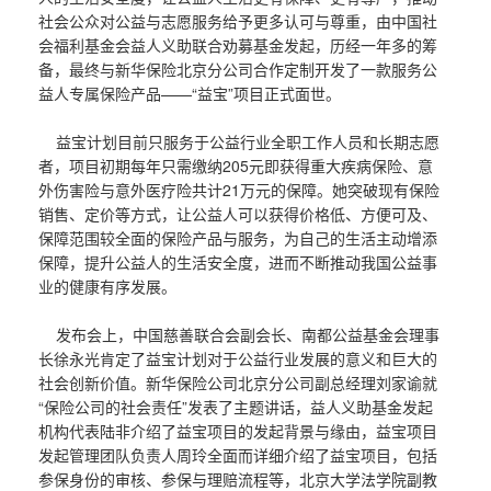
社会公众对公益与志愿服务给予更多认可与尊重，由中国社
会福利基金会益人义助联合劝募基金发起，历经一年多的筹
备，最终与新华保险北京分公司合作定制开发了一款服务公
益人专属保险产品——“益宝”项目正式面世。
益宝计划目前只服务于公益行业全职工作人员和长期志愿
者，项目初期每年只需缴纳205元即获得重大疾病保险、意
外伤害险与意外医疗险共计21万元的保障。她突破现有保险
销售、定价等方式，让公益人可以获得价格低、方便可及、
保障范围较全面的保险产品与服务，为自己的生活主动增添
保障，提升公益人的生活安全度，进而不断推动我国公益事
业的健康有序发展。
发布会上，中国慈善联合会副会长、南都公益基金会理事
长徐永光肯定了益宝计划对于公益行业发展的意义和巨大的
社会创新价值。新华保险公司北京分公司副总经理刘家谕就
“保险公司的社会责任”发表了主题讲话，益人义助基金发起
机构代表陆非介绍了益宝项目的发起背景与缘由，益宝项目
发起管理团队负责人周玲全面而详细介绍了益宝项目，包括
参保身份的审核、参保与理赔流程等，北京大学法学院副教