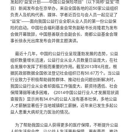
发起的“益宝计划——中国公益保险项目”（以下简称“益宝”项
目）新闻发布会在京举办，来自全国各地的近50家公益组织
负责人及机构代表、媒体、学者近百位与会人员一起见证了
“益宝”——面向我国公益行业全职从业人员的第一份公益保
险的启动。中国社会福利基金会常务副秘书长肖隆君为发布
会做开幕致辞，中国慈善联合会副会长、南都公益基金会理
事长徐永光出席发布会并做主题演讲。
最近十几年，中国的公益行业呈现蓬勃发展的态势，公益
组织数量增长迅速，公益行业从业人员数量日益庞大，在社
会发展中发挥了积极而重要的作用。截至2013年6月底，根
据民政部数据全国依法登记社会组织已有50.67万个。当公益
行业致力于积极帮助弱势群体、推动社会问题创新解决时，
我国公益行业从业者却面临工作强度大、薪资待遇低、社会
保障薄弱等诸多困难，《2014中国公益行业人才发展现状调
查报告》显示尚有34.6%的公益人没有基本社保，多地公益
人才薪酬显著低于当地城镇职工薪酬，近年来已发生多起公
益人患重大病却无力医治的情况。
为了帮助我国公益人获得更多的医疗保障，不断提升公益
人的生活安全度，让公益人生活更有保障、更有尊严，推动