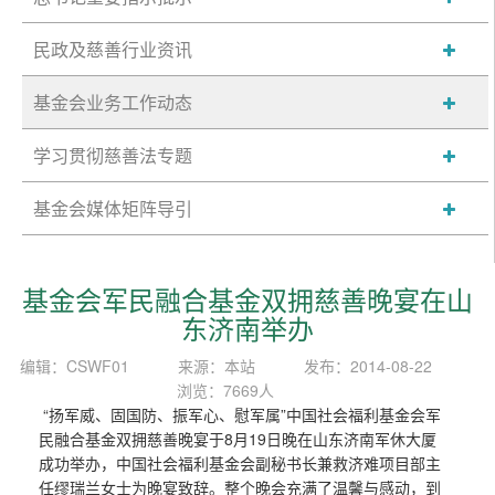
民政及慈善行业资讯
基金会业务工作动态
学习贯彻慈善法专题
基金会媒体矩阵导引
基金会军民融合基金双拥慈善晚宴在山
东济南举办
编辑：CSWF01
来源：本站
发布：2014-08-22
浏览：7669人
“扬军威、固国防、振军心、慰军属”中国社会福利基金会军
民融合基金双拥慈善晚宴于8月19日晚在山东济南军休大厦
成功举办，中国社会福利基金会副秘书长兼救济难项目部主
任缪瑞兰女士为晚宴致辞。整个晚会充满了温馨与感动，到