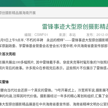
原创摄影精品展海南开展
雷锋事迹大型原创摄影精
编辑：CSWF01
来源：本站
发布：2012-05
2年5月9日上午9点半,“不朽的丰碑 永远的榜样”——雷锋事迹大型原创
军原副政委、学雷锋基金管委会名誉会长冷宽中将,中共海南省委宣传部部
照片首次亮相
影展共展出100多幅照片, 其中雷锋戴手表、穿皮夹克等时髦形象的70
照片背后的故事。许多观众在参观完后表示，这些照片不仅展示了雷锋感
。
实雷锋
要向当代社会还原一个真实的雷锋。”9号开幕式上，冷宽将军说,摄影展
神的内涵,注释其时代价值。摄影展经过一年多的精心筹划和组织,汇集了
锋大型原创摄影精品展是在中共海南省委宣传部、海南省精神文明办公室