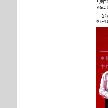
共青团
旅游岛
在海南
效证件