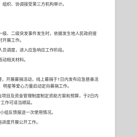
；组织、协调接受第三方机构审计。
一级、二级突发事件发生时，依据发生地人民政府提
时开展工作。
人员调度，进入应急响应工作阶段。
活动相关材料。
要，开展募捐活动，线上募捐于1日内发布应急慈善活
、明星等爱心力量启动定向募捐工作。
会项目及资金管理制度制定资助方案和预算，于2日内
付工作可适当顺延。
导小组反馈报送一次使用情况。
施进度开展公开工作。