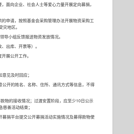
要，面向企业、社会人士等爱心力量开展定向募捐，
供的申请，按照基金会采购管理办法开展物资采购工
受灾地区。
向领导小组反馈报送物资发放情况。
收、出库、开票等）。
度开展公开工作。
和意见及时回应；
意公开的姓名、名称、住所、通讯方式等信息，不得
款物的接收情况；过渡安置阶段，应至少10日公示
急慈善活动结束；
开募捐平台提交公开募捐活动实施情况及募得款物使