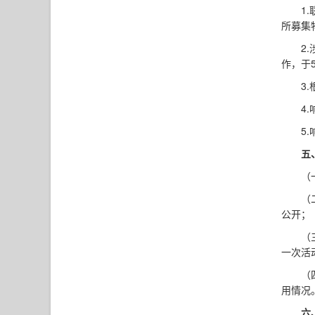
1
所募集
2
作，于
3
4
5
五
（
（
公开；
（
一次活
（
用情况
六