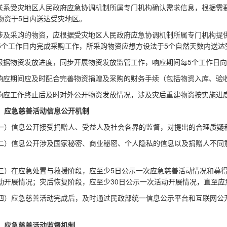
.联系受灾地区人民政府应急协调机制所属专门机构确认需求信息，根据需
物资于5日内送达受灾地区。
.涉及采购的物资，应根据受灾地区人民政府应急协调机制所属专门机构提
5个工作日内完成采购工作，所采购物资应想方设法于5个自然天数内送达
.根据物资发放进度，同步开展物资发放监管工作，响应期间每5个工作日
.响应期间应及时配合完善物资捐赠及采购的财务手续（包括物资入库、验
.响应工作终止后及时对外公开物资发放情况，涉及灾后重建物资按实施进
、应急慈善活动信息公开机制
一）信息公开接受捐赠人、受益人及社会各界的监督，对提出的合理质疑
二）信息公开涉及国家秘密、商业秘密、个人隐私的信息以及捐赠人不同
三）在应急处置与救援阶段，应至少5日公示一次应急慈善活动情况和募得
动开展情况；灾后恢复阶段，应至少30日公示一次活动开展情况，直至应
四）应急慈善活动完成后，及时通过民政部统一信息公示平台和互联网公
。
、应急慈善活动监督机制