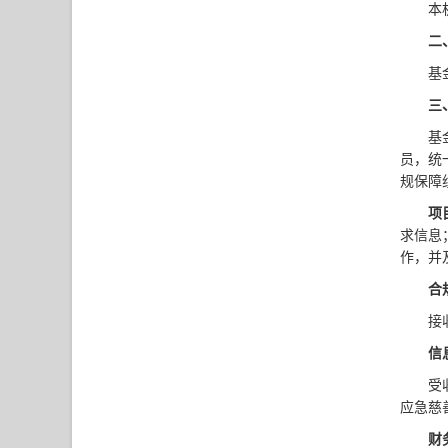
本
二
基
三
基
员，统
规保障
项
求信息
作，并
合
接
信
受
应急慈
财