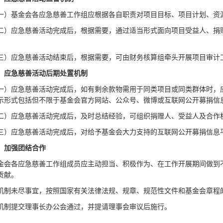
一）基金会各应急慈善工作组应根据各自职责对项目目标、项目计划、资
二）应急慈善活动完成后，根据需要，通过适当形式面向项目受益人、捐
三）应急慈善活动结束后，根据需要，可由财务核算组牵头开展项目审计
、应急慈善活动后期处置机制
一）应急慈善活动完成后，如有剩余款物需用于同类项目或同类群体时，
示形式包括但不限于基金会官方网站、公众号、微博或互联网公开募捐信
二）应急慈善活动完成后，及时总结经验，可组织捐赠人、受益人及合作
三）应急慈善活动完成后，对给予基金会大力支持的互联网公开募捐信息
、加强团结合作
金会各应急慈善工作组成员应主动担当、积极作为、在工作开展期间做到
贡献。
机制未尽事宜，按照国家有关法律法规、规章、规范性文件和基金会章程
机制提交理事长办公会通过，并提请理事会审议后施行。