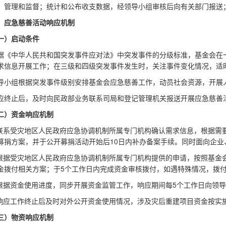
、管理和监督；统计和公布收支数据，经领导小组审核后向有关部门报送
、应急慈善活动响应机制
一）启动条件
据《中华人民共和国突发事件应对法》中突发事件的分级标准，基金会在
求信息开展工作；在三级和四级突发事件发生时，关注事件变化情况，适
导小组根据突发事件级别安排基金会应急慈善工作，动员社会资源，开展
应终止后，及时向民政部业务联系司局和登记管理机关报送开展应急慈善
二）资金响应机制
.联系受灾地区人民政府应急协调机制所属专门机构确认需求信息，根据需
募捐方案，并于公开募捐活动开始后10日内补办备案手续。同时面向企业
.根据受灾地区人民政府应急协调机制所属专门机构提供的申请，按照基金
金拨付相关方案；于5个工作日内完成资金审核拨付，如遇特殊情况，拨
.根据资金使用进度，同步开展资金监管工作，响应期间每5个工作日向领
.响应工作终止后及时对外公开资金使用情况，涉及灾后重建项目资金按实
三）物资响应机制