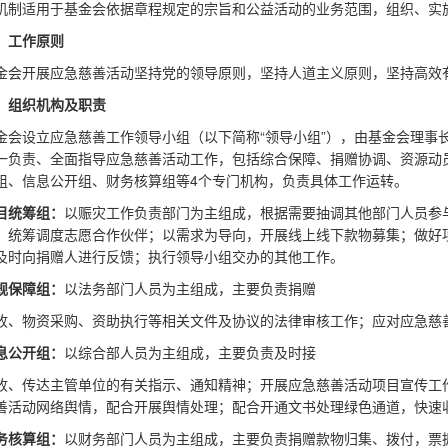
机制适用于基金会依据章程规定的宗旨和公益活动的业务范围，组织、实
、工作原则
金会开展应急慈善活动坚持党的领导原则，坚持人道主义原则，坚持高效
、组织机构及职责
金会设立应急慈善工作领导小组（以下简称“领导小组”），由基金会理事
一负责、全面指导应急慈善活动工作，包括综合保障、捐赠协调、资源动
组、信息公开组、财务核算组等4个专门机构，负责具体工作运转。
目统筹组：
以赈灾工作负责部门为主组成，根据需要抽调其他部门人员参
；统筹调度志愿合作伙伴；以需求为导向，开展线上线下款物募集；做好
及时向捐赠人进行反馈；执行领导小组交办的其他工作。
规保障组：
以法务部门人员为主组成，主要负责捐赠
收、物资采购、资助执行等相关文件及协议的法律审核工作；应对应急慈
息公开组：
以综合部人员为主组成，主要负责及时接
收、传达主管单位的有关指示、通知精神；开展应急慈善活动项目宣传工
善活动网络舆情，配合开展舆情处理；配合开通文书处理绿色通道，快速
务核算组：
以财务部门人员为主组成，主要负责捐赠款物归集、拨付，票