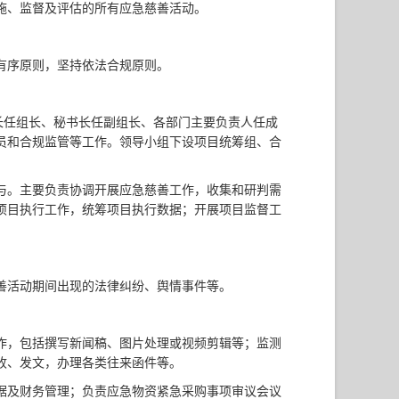
施、监督及评估的所有应急慈善活动。
有序原则，坚持依法合规原则。
长任组长、秘书长任副组长、各部门主要负责人任成
员和合规监管等工作。领导小组下设项目统筹组、合
与。主要负责协调开展应急慈善工作，收集和研判需
项目执行工作，统筹项目执行数据；开展项目监督工
善活动期间出现的法律纠纷、舆情事件等。
作，包括撰写新闻稿、图片处理或视频剪辑等；监测
收、发文，办理各类往来函件等。
据及财务管理；负责应急物资紧急采购事项审议会议