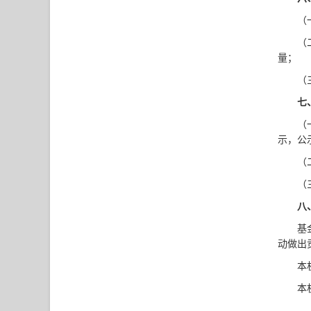
（
（
量；
（
七
（
示，公
（
（
八
基
动做出
本
本