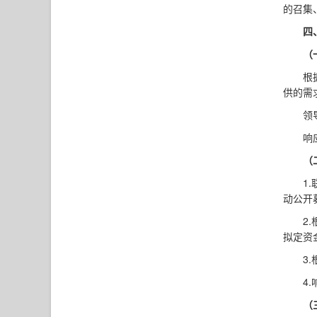
的召集
四
（
根
供的需
领
响
（
1
动公开
2
拟定资
3
4
（