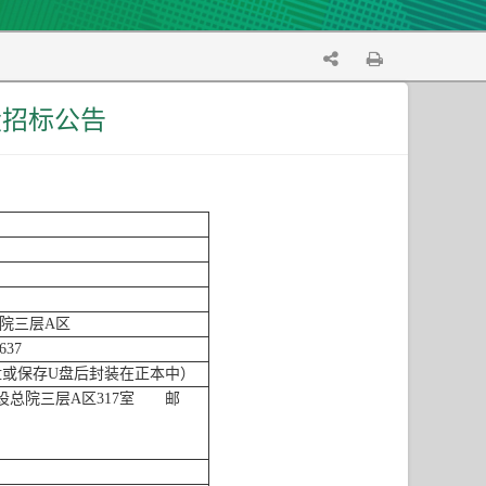
设招标公告
院三层A区
37
或保存U盘后封装在正本中）
设总院三层A区317室 邮