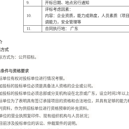
9.
开标日期、地点另行通知
评标考虑因素：
10.
内容：企业资质，能力成熟度，人员素质（项
调能力，安全管理等
11.
合同执行地： 广东
介
标方式
标方式为：公开招标。
格条件与资格要求
招标单位有权对投标单位进行情况考察。
参加投标的投标单位必须是具备法人资格的企业或公司。
参加投标的投标单位必须总部或分支机构设在北京或广东，设立时间2年以
投标单位为了表明具有签订承接项目的资格和合法地位，并具有足够的能力
列资料，作为供招标单位进行资格预审的补充资料。
标单位的营业执照复印件、现有组织机构与人员状况；
关目前涉及投标单位的诉讼、仲裁案件的说明。