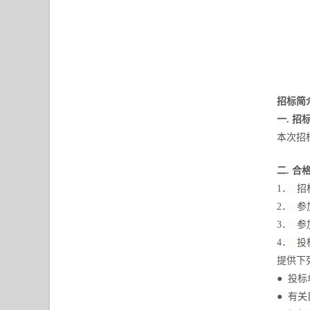
招标简
一.
招
本次招
二.
合
1． 
2． 
3． 
4． 
提供下
● 投
● 有