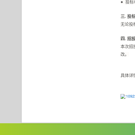
● 投
三.
投
无论投
四.
招
本次招
改。
具体详
1092