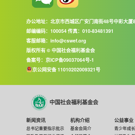
办公地址：北京市西城区广安门南街48号中彩大厦
邮编编码：100054 传真：010-83481391
客服邮箱：info@cswef.org
版权所有 © 中国社会福利基金会
备案号：
京ICP备09037064号-1
京公网安备 11010202009321号
中国社会福利基金会
新闻资讯
机构介绍
公益事业
总书记重要指示批示
基金会简介
青少年成