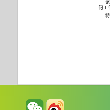
该
何工
特