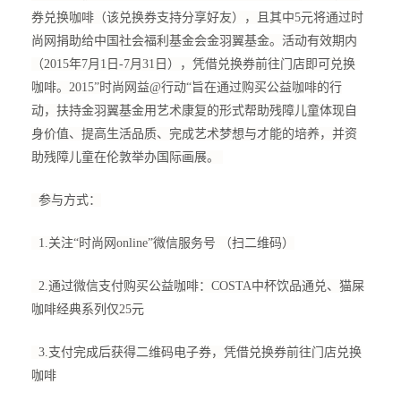
券兑换咖啡（该兑换券支持分享好友），且其中5元将通过时
尚网捐助给中国社会福利基金会金羽翼基金。活动有效期内
（2015年7月1日-7月31日），凭借兑换券前往门店即可兑换
咖啡。2015”时尚网益@行动“旨在通过购买公益咖啡的行
动，扶持金羽翼基金用艺术康复的形式帮助残障儿童体现自
身价值、提高生活品质、完成艺术梦想与才能的培养，并资
助残障儿童在伦敦举办国际画展。
参与方式：
1.关注“时尚网online”微信服务号 （扫二维码）
2.通过微信支付购买公益咖啡：COSTA中杯饮品通兑、猫屎
咖啡经典系列仅25元
3.支付完成后获得二维码电子券，凭借兑换券前往门店兑换
咖啡