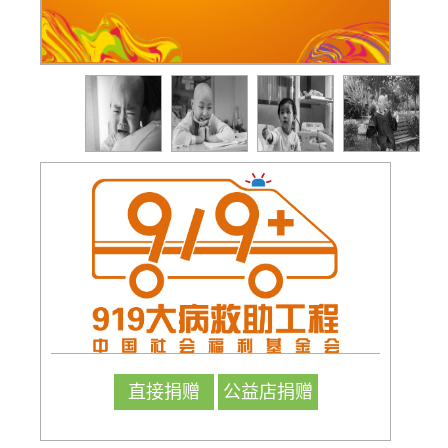
直接捐赠
公益店捐赠